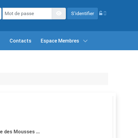
Mot de passe
Afficher le mot de passe
S'identifier
s
Contacts
Espace Membres
le des Mousses ...