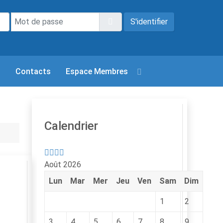
Année
Mois
Année
Mois
précédente
précédent
suivante
suivant
Mot de passe
Afficher le mot de passe
S'identifier
s
Contacts
Espace Membres
Calendrier
Août 2026
Lun
Mar
Mer
Jeu
Ven
Sam
Dim
1
2
3
4
5
6
7
8
9